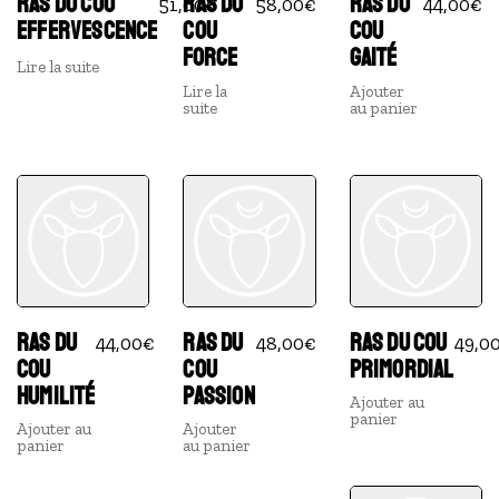
RAS DU COU
RAS DU
RAS DU
51,00
€
58,00
€
44,00
€
EFFERVESCENCE
COU
COU
FORCE
GAITÉ
Lire la suite
Lire la
Ajouter
suite
au panier
RAS DU
RAS DU
RAS DU COU
44,00
€
48,00
€
49,0
COU
COU
PRIMORDIAL
HUMILITÉ
PASSION
Ajouter au
panier
Ajouter au
Ajouter
panier
au panier