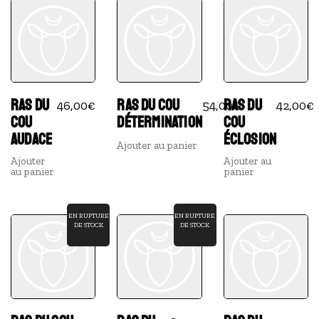
RAS DU
RAS DU COU
RAS DU
46,00
€
54,00
€
42,00
€
COU
DÉTERMINATION
COU
AUDACE
ÉCLOSION
Ajouter au panier
Ajouter
Ajouter au
au panier
panier
EN RUPTURE
EN RUPTURE
DE STOCK
DE STOCK