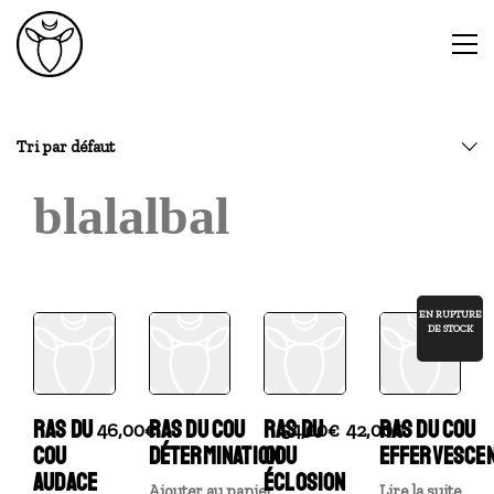
Tri par défaut
blalalbal
EN RUPTURE
DE STOCK
RAS DU
RAS DU COU
RAS DU
RAS DU COU
46,00
€
54,00
€
42,00
€
COU
DÉTERMINATION
COU
EFFERVESCE
AUDACE
ÉCLOSION
Ajouter au panier
Lire la suite