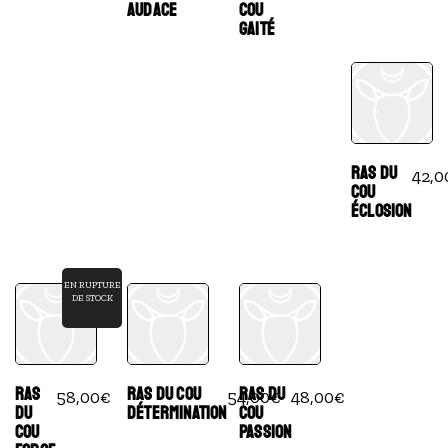
AUDACE
COU
GAITÉ
RAS DU
42,0
COU
ÉCLOSION
EN RUPTURE
DE STOCK
RAS
RAS DU COU
RAS DU
58,00
€
54,00
€
48,00
€
DU
DÉTERMINATION
COU
COU
PASSION