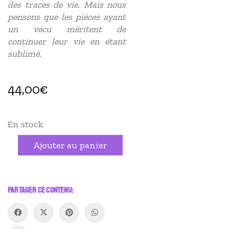
des traces de vie. Mais nous
pensons que les pièces ayant
un vécu méritent de
continuer leur vie en étant
sublimé.
44,00
€
En stock
quantité
Alternative:
Ajouter au panier
de
Ras
du
cou
|
PARTAGER CE CONTENU:
Humilité