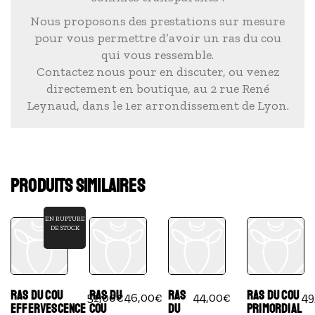
Nous proposons des prestations sur mesure
pour vous permettre d’avoir un ras du cou
qui vous ressemble.
Contactez nous pour en discuter, ou venez
directement en boutique, au 2 rue René
Leynaud, dans le 1er arrondissement de Lyon.
PRODUITS SIMILAIRES
EN RUPTURE
DE STOCK
RAS DU COU
RAS DU
RAS
RAS DU COU
51,00
€
46,00
€
44,00
€
49
EFFERVESCENCE
COU
DU
PRIMORDIAL