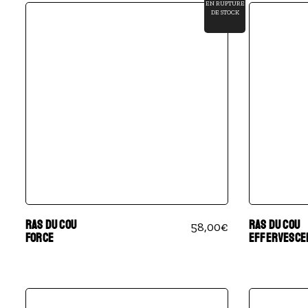
EN RUPTURE
DE STOCK
RAS DU COU
RAS DU COU
58,00
€
FORCE
EFFERVESCE