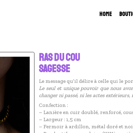
HOME
BOUTI
RAS DU COU
SAGESSE
Le message qu’il délire à celle qui le por
Le seul et unique pouvoir que nous avo
changer ni passé, ni les actes extérieurs, 
Confection :
– Lanière en cuir doublé, renforcé, co
– Largeur : 1,5 cm
– Fermoir à ardillon, métal doré et noi