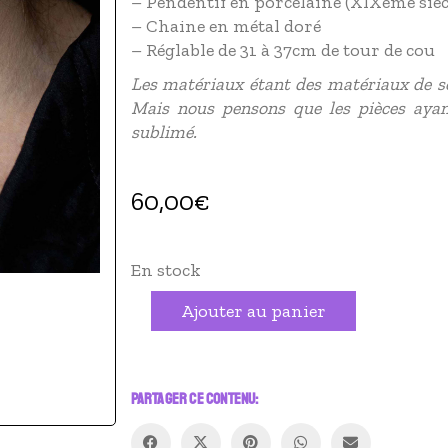
– Pendentif en porcelaine (XIXème sièc
– Chaine en métal doré
– Réglable de 31 à 37cm de tour de cou
Les matériaux étant des matériaux de se
Mais nous pensons que les pièces ayan
sublimé.
60,00
€
En stock
quantité
Alternative:
Ajouter au panier
de
Ras
du
cou
|
PARTAGER CE CONTENU:
Sagesse