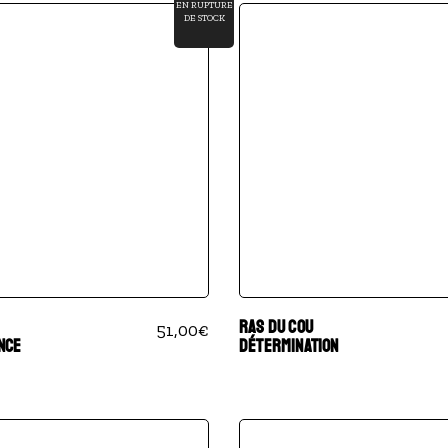
EN RUPTURE
DE STOCK
RAS DU COU
51,00
€
NCE
DÉTERMINATION