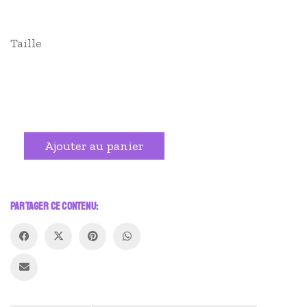
Taille
quantité
Alternative:
Ajouter au panier
de
Serre
taille
PARTAGER CE CONTENU: