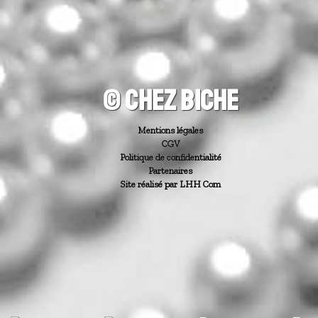
© CHEZ BICHE
Mentions légales
CGV
Politique de confidentialité
Partenaires
Site réalisé par LHH Com