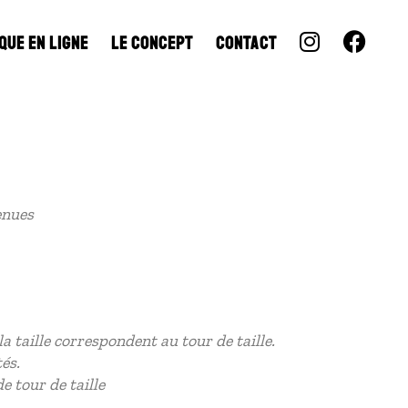
QUE EN LIGNE
LE CONCEPT
CONTACT
enues
 taille correspondent au tour de taille.
és.
e tour de taille