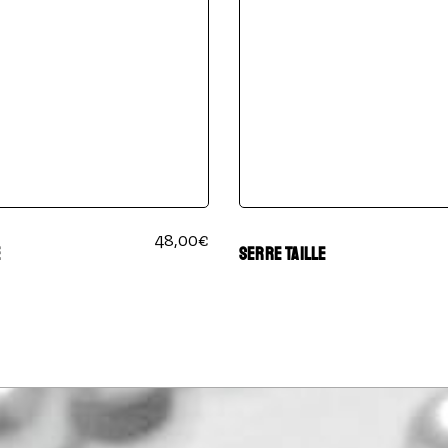
48,00
€
E
SERRE TAILLE