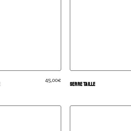
45,00
€
E
SERRE TAILLE