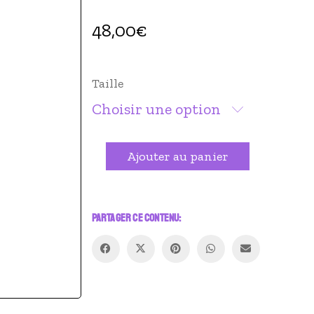
48,00
€
Taille
Choisir une option
quantité
Alternative:
Ajouter au panier
de
Serre
taille
PARTAGER CE CONTENU: