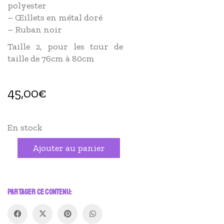
polyester
– Œillets en métal doré
– Ruban noir
Taille 2, pour les tour de
taille de 76cm à 80cm
45,00
€
En stock
quantité
Alternative:
Ajouter au panier
de
Serre
taille
PARTAGER CE CONTENU: