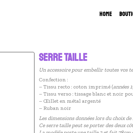
HOME
BOUTI
SERRE TAILLE
Un accessoire pour embellir toutes vos t
Confection :
– Tissu recto : coton imprimé (
années 
– Tissu verso : tissage blanc et noir p
– Œillet en métal argenté
– Ruban noir
Les dimensions données lors du choix de la
Ce serre taille peut se porter des deux côt
La modèle porte une taille 2 et fait 78cm d