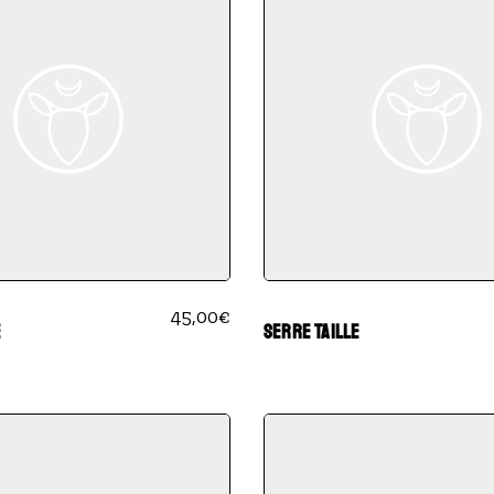
45,00
€
E
SERRE TAILLE