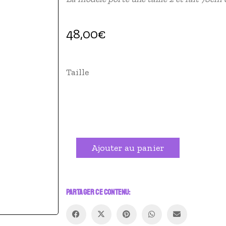
48,00
€
Taille
quantité
Alternative:
Ajouter au panier
de
Serre
taille
PARTAGER CE CONTENU: