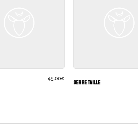
45,00
€
E
SERRE TAILLE