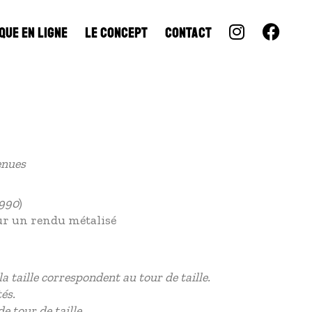
QUE EN LIGNE
LE CONCEPT
CONTACT
enues
1990
)
our un rendu métalisé
 taille correspondent au tour de taille.
és.
e tour de taille